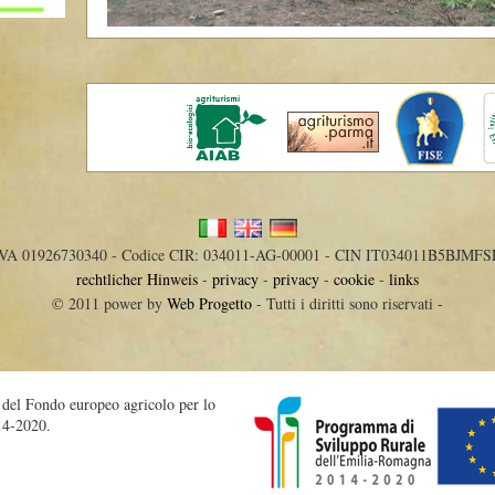
IVA 01926730340 - Codice CIR: 034011-AG-00001 - CIN IT034011B5BJMFS
rechtlicher Hinweis
-
privacy
-
privacy
-
cookie
-
links
© 2011 power by
Web Progetto
- Tutti i diritti sono riservati -
o del Fondo europeo agricolo per lo
14-2020.