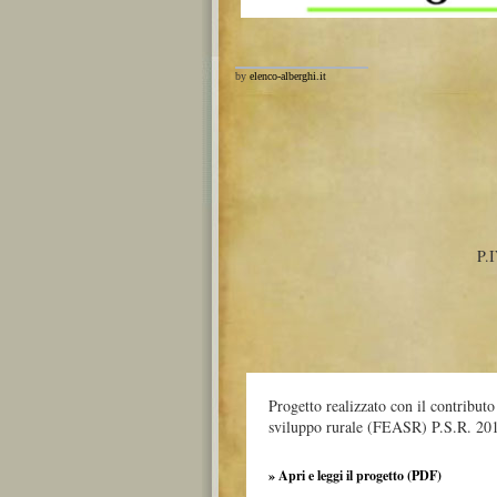
by
elenco-alberghi.it
P.
Progetto realizzato con il contribut
sviluppo rurale (FEASR) P.S.R. 20
» Apri e leggi il progetto (PDF)