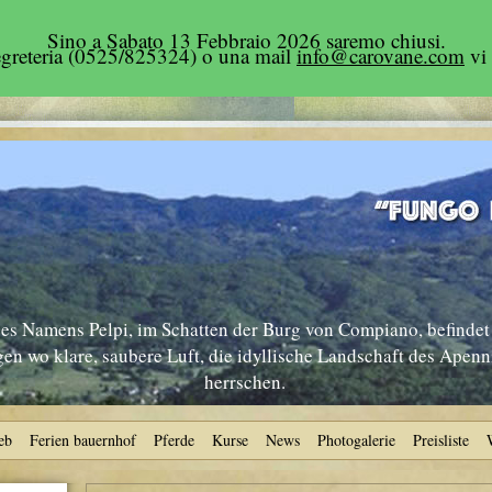
Sino a Sabato 13 Febbraio 2026 saremo chiusi.
segreteria (0525/825324) o una mail
info@carovane.com
vi 
s Namens Pelpi, im Schatten der Burg von Compiano, befindet 
n wo klare, saubere Luft, die idyllische Landschaft des Apen
herrschen.
eb
Ferien bauernhof
Pferde
Kurse
News
Photogalerie
Preisliste