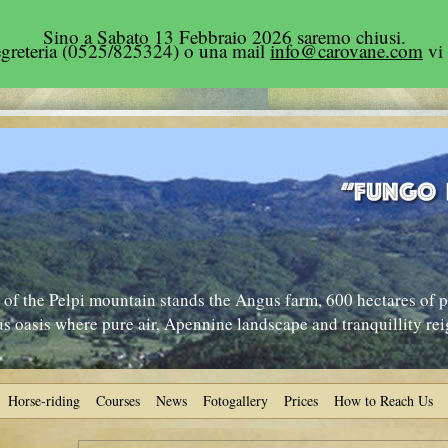
Sino a Sabato 13 Febbraio 2026 saremo chiusi.
segreteria (0525/825324) o una mail
info@carovane.com
vi 
 of the Pelpi mountain stands the Angus farm, 600 hectares of p
 oasis where pure air, Apennine landscape and tranquillity r
Horse-riding
Courses
News
Fotogallery
Prices
How to Reach Us