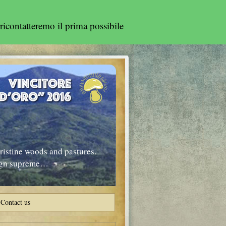
ricontatteremo il prima possibile
ristine woods and pastures.
eign supreme…
Contact us