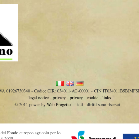
IVA 01926730340 - Codice CIR: 034011-AG-00001 - CIN IT034011B5BJMFS
legal notice
-
privacy
-
privacy
-
cookie
-
links
© 2011 power by
Web Progetto
- Tutti i diritti sono riservati -
o del Fondo europeo agricolo per lo
14-2020.