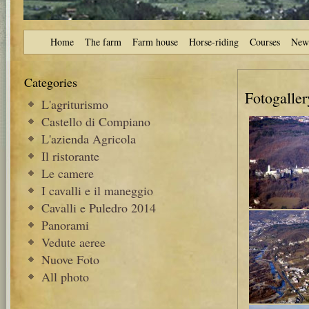
Home
The farm
Farm house
Horse-riding
Courses
New
Categories
Fotogaller
L'agriturismo
Castello di Compiano
L'azienda Agricola
Il ristorante
Le camere
I cavalli e il maneggio
Cavalli e Puledro 2014
Panorami
Vedute aeree
Nuove Foto
All photo