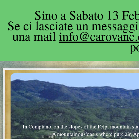
Sino a Sabato 13 Feb
Se ci lasciate un messagg
una mail
info@carovane
p
In Compiano, on the slopes of the Pelpi mountain sta
A mountainous oasis where pure air, A