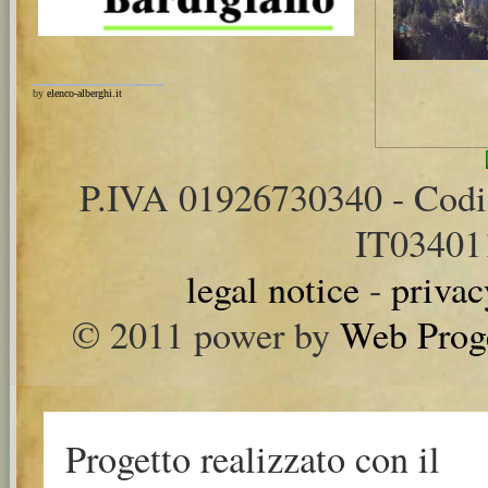
by
elenco-alberghi.it
P.IVA 01926730340 - Cod
IT0340
legal notice
-
privac
© 2011 power by
Web Prog
Progetto realizzato con il