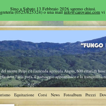
Sino a Sabato 13 Febbraio 2026 saremo chiusi.
segreteria (0525/825324) o una mail
info@carovane.com
vi 
del monte Pelpi c'è l'azienda agricola Angus, 600 ettari di bosc
na dove l'aria pura, il paesaggio appenninico e la tranquillità 
turismo
Equitazione
Corsi
News
Fotoalbum
Prezzi
Dov