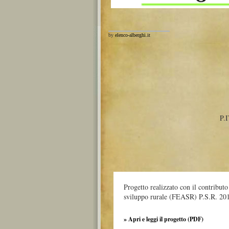
by
elenco-alberghi.it
P.
Progetto realizzato con il contribut
sviluppo rurale (FEASR) P.S.R. 20
» Apri e leggi il progetto (PDF)