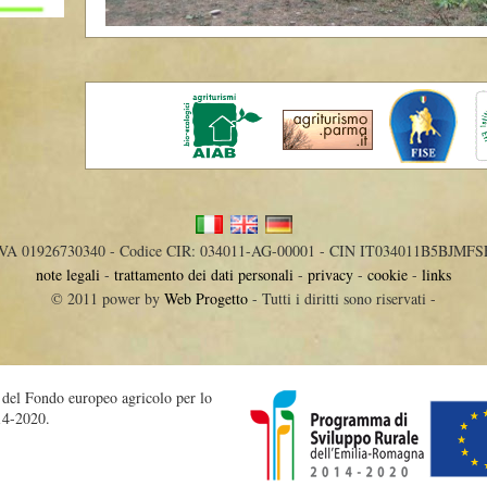
IVA 01926730340 - Codice CIR: 034011-AG-00001 - CIN IT034011B5BJMFS
note legali
-
trattamento dei dati personali
-
privacy
-
cookie
-
links
© 2011 power by
Web Progetto
- Tutti i diritti sono riservati -
o del Fondo europeo agricolo per lo
14-2020.