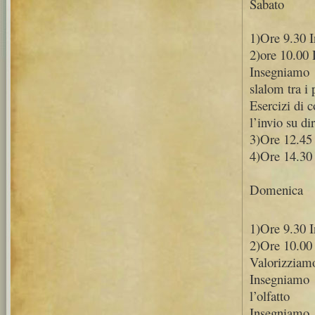
Sabato
1)Ore 9.30 I
2)ore 10.00 
Insegniamo a
slalom tra i p
Esercizi di c
l’invio su di
3)Ore 12.45
4)Ore 14.30 
Domenica
1)Ore 9.30 I
2)Ore 10.00 
Valorizziamo 
Insegniamo 
l’olfatto
Insegniamo a