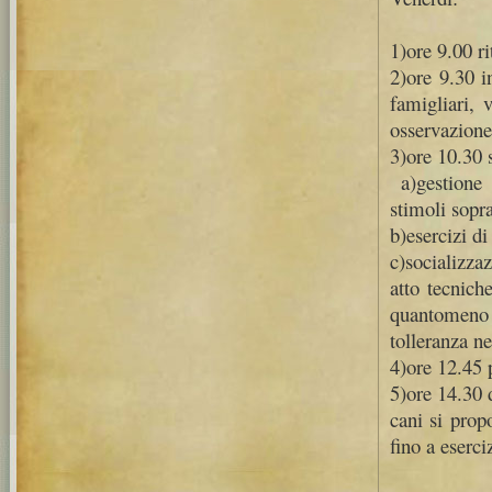
1)ore 9.00 ri
2)ore 9.30 i
famigliari, 
osservazione 
3)ore 10.30 s
a)gestione 
stimoli sopra
b)esercizi di
c)socializzaz
atto tecnich
quantomeno 
tolleranza ne
4)ore 12.45 
5)ore 14.30 
cani si prop
fino a eserci