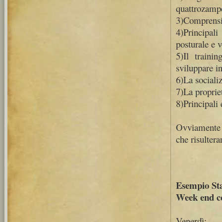
quattrozamp
3)Comprensio
4)Principal
posturale e 
5)Il traini
sviluppare in
6)La social
7)La proprie
8)Principali 
Ovviamente p
che risultera
Esempio Sta
Week end co
Venerdì: