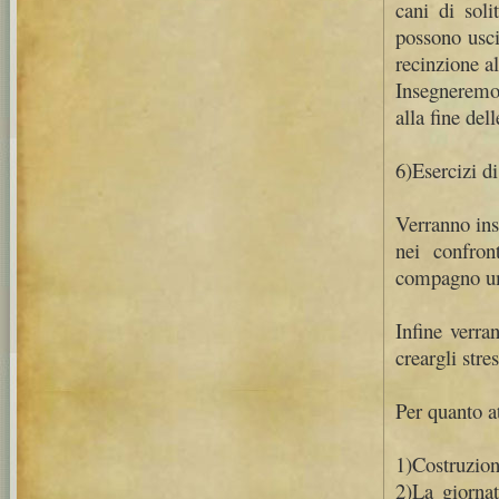
cani di soli
possono usci
recinzione a
Insegneremo 
alla fine del
6)Esercizi di
Verranno ins
nei confron
compagno um
Infine verra
creargli stre
Per quanto at
1)Costruzion
2)La giornat