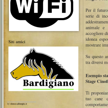
Per il futur
serie di inc
addestrament
animale e z
accogliere d
idonea espos
Siti amici
mostrare imm
Su questo a
tra diversi m
Esempio sta
Stage Cinof
Ti proponiam
tuo cane c
comportament
by
elenco-alberghi.it