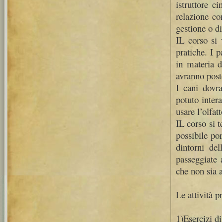
istruttore c
relazione c
gestione o d
IL corso si 
pratiche. I 
in materia d
avranno post
I cani dovra
potuto inter
usare l’olfat
IL corso si t
possibile por
dintorni de
passeggiate 
che non sia 
Le attività p
1)Esercizi d