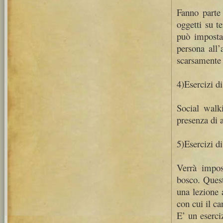
Fanno parte 
oggetti su te
può impostar
persona all’
scarsamente o
4)Esercizi di
Social walki
presenza di a
5)Esercizi di
Verrà impost
bosco. Quest
una lezione 
con cui il ca
E’ un eserci