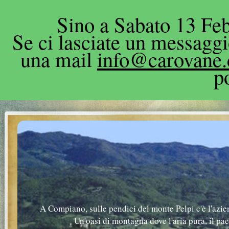
Sino a Sabato 13 Feb
Se ci lasciate un messagg
una mail
info@carovane
p
A Compiano, sulle pendici del monte Pelpi c'è l'azie
Un'oasi di montagna dove l'aria pura, il pa