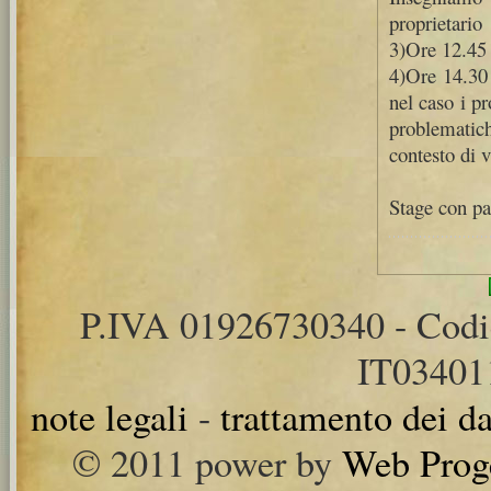
proprietario
3)Ore 12.45
4)Ore 14.30 f
nel caso i pr
problematic
contesto di v
Stage con pa
P.IVA 01926730340 - Cod
IT0340
note legali
-
trattamento dei da
© 2011 power by
Web Prog