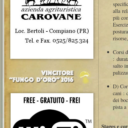
specif
alla re
più com
Eserci
postura
risorse
Corsi d
: durat
salto i
palizza
D) Cors
cani : 
dei boc
pista a
Stages e cor