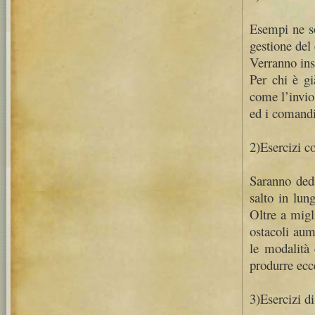
Esempi ne son
gestione del 
Verranno ins
Per chi è gi
come l’invio 
ed i comandi
2)Esercizi co
Saranno dedic
salto in lun
Oltre a migl
ostacoli aum
le modalità 
produrre ecc
3)Esercizi d