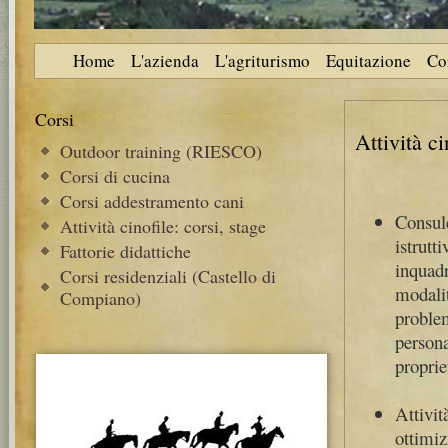
Home
L'azienda
L'agriturismo
Equitazione
Co
Corsi
Attività ci
Outdoor training (RIESCO)
Corsi di cucina
Corsi addestramento cani
Consul
Attività cinofile: corsi, stage
istrutt
Fattorie didattiche
inquad
Corsi residenziali (Castello di
modali
Compiano)
probl
person
proprie
Attivit
ottimi