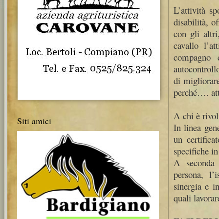
L’attività sp
disabilità, o
con gli altri
cavallo l’at
compagno c
autocontroll
di migliorare
perché…. attr
A chi è rivol
Siti amici
In linea gene
un certifica
specifiche in
A seconda d
persona, l’i
sinergia e i
quali lavorar