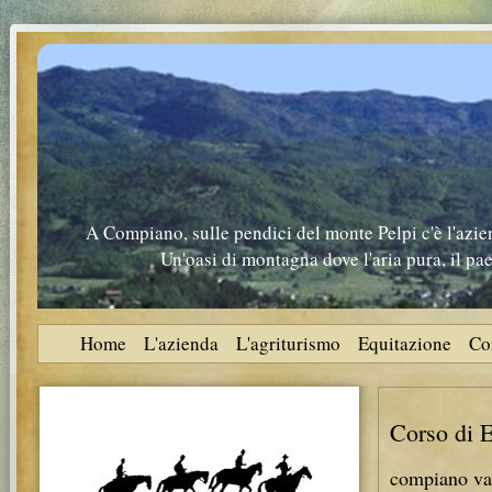
A Compiano, sulle pendici del monte Pelpi c'è l'azie
Un'oasi di montagna dove l'aria pura, il pa
Home
L'azienda
L'agriturismo
Equitazione
Co
Corso di E
compiano va