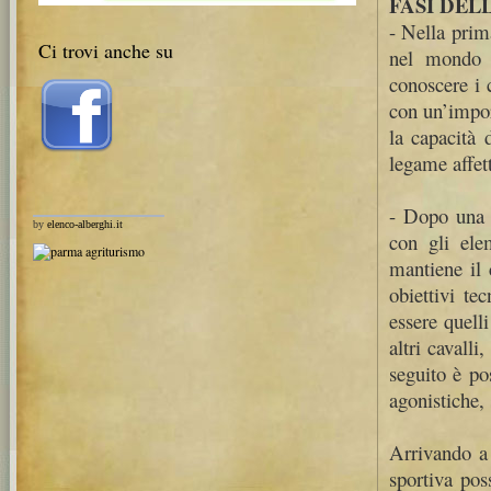
FASI DEL
- Nella prima
Ci trovi anche su
nel mondo 
conoscere i 
con un’impor
la capacità 
legame affet
- Dopo una p
by
elenco-alberghi.it
con gli ele
mantiene il 
obiettivi te
essere quell
altri cavalli
seguito è pos
agonistiche,
Arrivando a 
sportiva pos