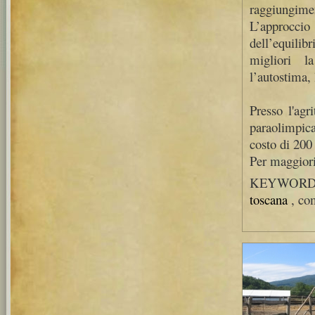
raggiungimen
L’approcci
dell’equilib
migliori la
l’autostima, 
Presso l'agr
paraolimpica
costo di 200
Per maggior
KEYWORD
toscana
, co