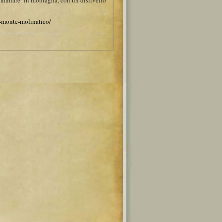
camminare in montagna, con un dislivello
l-monte-molinatico/