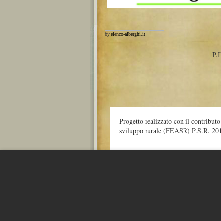
by
elenco-alberghi.it
P.
Progetto realizzato con il contribut
sviluppo rurale (FEASR) P.S.R. 20
» Apri e leggi il progetto (PDF)
Maggiori informazioni:
http://europa.eu/legislation_summaries/agr