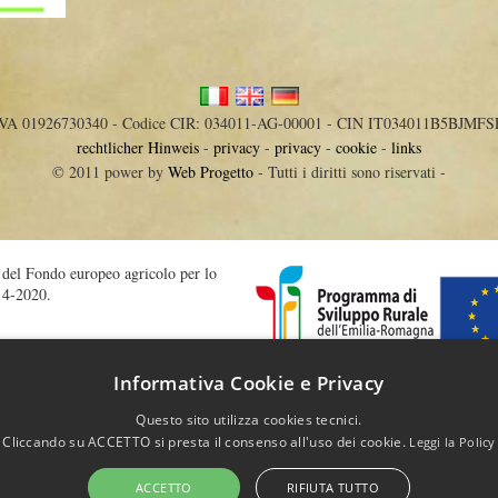
IVA 01926730340 - Codice CIR: 034011-AG-00001 - CIN IT034011B5BJMFS
rechtlicher Hinweis
-
privacy
-
privacy
-
cookie
-
links
© 2011 power by
Web Progetto
- Tutti i diritti sono riservati -
o del Fondo europeo agricolo per lo
14-2020.
Informativa Cookie e Privacy
iculture/general_framework/l60032_it.htm
Questo sito utilizza cookies tecnici.
Cliccando su ACCETTO si presta il consenso all'uso dei cookie.
Leggi la Policy
ACCETTO
RIFIUTA TUTTO