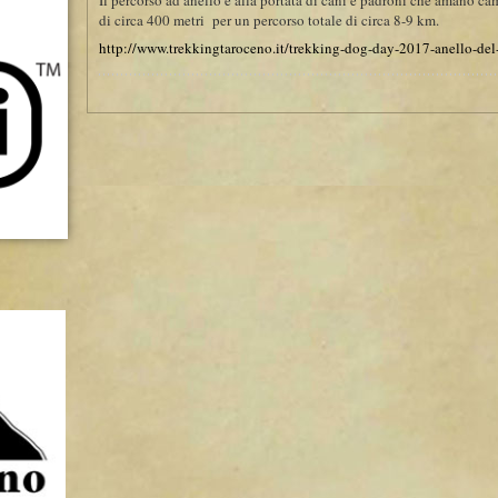
Il percorso ad anello è alla portata di cani e padroni che amano 
di circa 400 metri per un percorso totale di circa 8-9 km.
http://www.trekkingtaroceno.it/trekking-dog-day-2017-anello-de