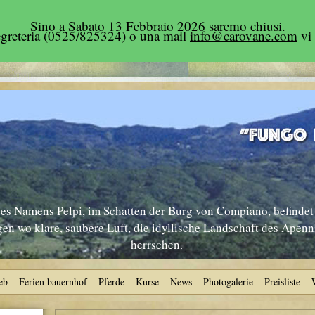
Sino a Sabato 13 Febbraio 2026 saremo chiusi.
segreteria (0525/825324) o una mail
info@carovane.com
vi 
s Namens Pelpi, im Schatten der Burg von Compiano, befindet 
n wo klare, saubere Luft, die idyllische Landschaft des Apen
herrschen.
eb
Ferien bauernhof
Pferde
Kurse
News
Photogalerie
Preisliste