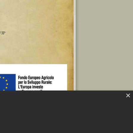
FJP
×