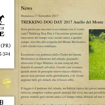
News
Domenica 17 Settembre 2017
TREKKING DOG DAY 2017 Anello del Monte M
Siete pronti per una nuova avventura con il vostro
cane? Trekking Dog Day è l’occasione giusta per
trascorrere del tempo con i nostri amici a quattro
zampe, stavolta alla scoperta del Monte Molinatico
e del crinale tosco-emiliano.
Escursione con partenza dallo Chalet del monte
Molinatico in direzione del crinale, passando
attraverso il lago Martino, in una zona ad alta
densità di animali selvatici. I nostri cani avranno
quindi modo di percepire nuove tracce olfattive,
spesso non presenti nella quotidianità, e di vivere
appieno tutti gli stimoli che il bosco offre.
Il faggio è il padrone del crinale, un habitat tipico dei grossi ma
tuttavia, semplice vedere questi animali dal vivo, ma sarà possibile
grosso stimolo per i nostri amici a 4 zampe ormai abituati ad una vit