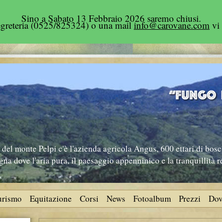
Sino a Sabato 13 Febbraio 2026 saremo chiusi.
segreteria (0525/825324) o una mail
info@carovane.com
vi 
del monte Pelpi c'è l'azienda agricola Angus, 600 ettari di bosc
na dove l'aria pura, il paesaggio appenninico e la tranquillità 
turismo
Equitazione
Corsi
News
Fotoalbum
Prezzi
Dov