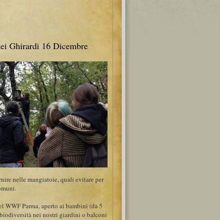
 Ghirardi 16 Dicembre
rnire nelle mangiatoie, quali evitare per
comuni.
el WWF Parma, aperto ai bambini (da 5
biodiversità nei nostri giardini o balconi