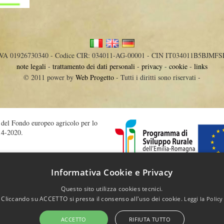
IVA 01926730340 - Codice CIR: 034011-AG-00001 - CIN IT034011B5BJMFS
note legali
-
trattamento dei dati personali
-
privacy
-
cookie
-
links
© 2011 power by
Web Progetto
- Tutti i diritti sono riservati -
o del Fondo europeo agricolo per lo
14-2020.
Informativa Cookie e Privacy
iculture/general_framework/l60032_it.htm
Questo sito utilizza cookies tecnici.
Cliccando su ACCETTO si presta il consenso all'uso dei cookie.
Leggi la Policy
ACCETTO
RIFIUTA TUTTO