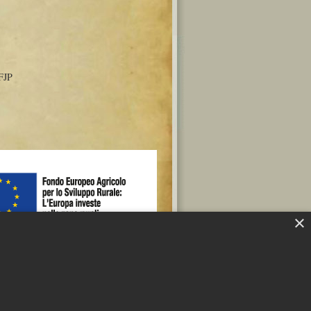
FJP
×