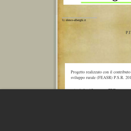
by
elenco-alberghi.it
P.
Progetto realizzato con il contribut
sviluppo rurale (FEASR) P.S.R. 20
» Apri e leggi il progetto (PDF)
Maggiori informazioni:
http://europa.eu/legislation_summaries/agr