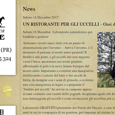
News
Sabato 16 Dicembre 2017
UN RISTORANTE PER GLI UCCELLI - Oasi dei
Sabato 16 Dicembre Laboratorio naturalistico per
bambini e genitori
Aiutiamo i nostri amici alati con un punto di
alimentazione per l'inverno - Arriva l’inverno, è il
momento di pensare ai nostri amici pennuti! Il
freddo è alle porte, e gli uccelli che non migrano
verso l'Arica, ma restano nei nostri giardini
affrontando il gelo e la neve, hanno bisogno del
nostro aiuto. Impariamo a costruire una mangiatoia
riutilizzando i cartoni del latte o dei succhi di
frutta, da riempire con i semi di girasole, a costruire
una vera mangiatoia in legno e a preparare il
"budino per uccelli" da servire in campane appese
ai rami costruite con vasetti dello yogurth. Scopriamo quali cibi fo
non danneggiare gli uccelli e come riconoscere gli uccellini più 
Laboratorio GRATUITO presentato dai Parchi del Ducato, a cura d
anni in su) in compagnia di un genitore, per imparare ad aiutare la 