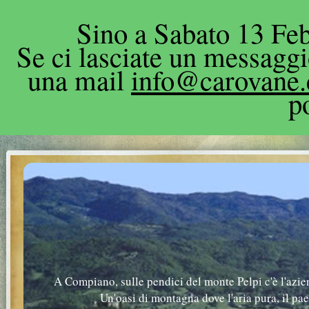
Sino a Sabato 13 Feb
Se ci lasciate un messagg
una mail
info@carovane
p
A Compiano, sulle pendici del monte Pelpi c'è l'azie
Un'oasi di montagna dove l'aria pura, il pa