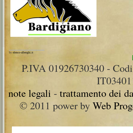
by
elenco-alberghi.it
P.IVA 01926730340 - Cod
IT0340
note legali
-
trattamento dei da
© 2011 power by
Web Prog