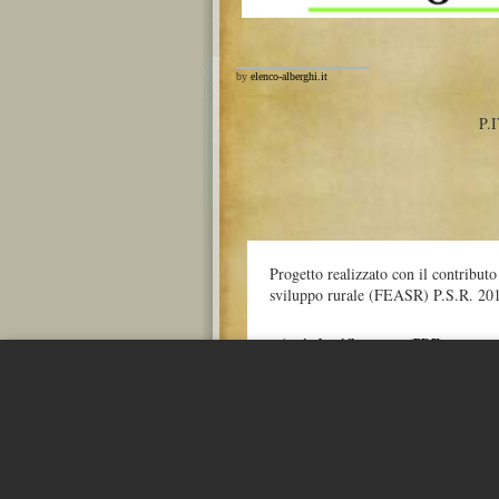
by
elenco-alberghi.it
P.
Progetto realizzato con il contribut
sviluppo rurale (FEASR) P.S.R. 20
» Apri e leggi il progetto (PDF)
Maggiori informazioni:
http://europa.eu/legislation_summaries/agr