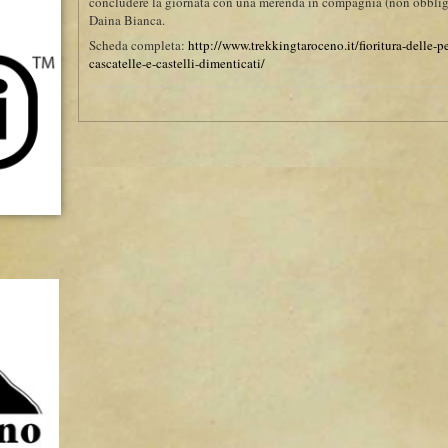
concludere la giornata con una merenda in compagnia (non obbliga
Daina Bianca.
Scheda completa:
http://www.trekkingtaroceno.it/fioritura-delle-p
cascatelle-e-castelli-dimenticati/