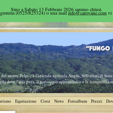
Sino a Sabato 13 Febbraio 2026 saremo chiusi.
segreteria (0525/825324) o una mail
info@carovane.com
vi 
del monte Pelpi c'è l'azienda agricola Angus, 600 ettari di bosc
na dove l'aria pura, il paesaggio appenninico e la tranquillità 
turismo
Equitazione
Corsi
News
Fotoalbum
Prezzi
Dov