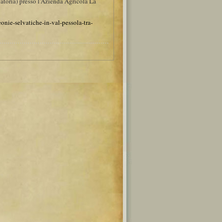
toria) presso l’Azienda Agricola La
eonie-selvatiche-in-val-pessola-tra-