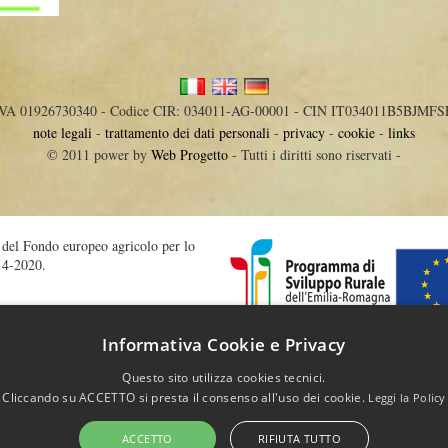
IVA 01926730340 - Codice CIR: 034011-AG-00001 - CIN IT034011B5BJMFS
note legali
-
trattamento dei dati personali
-
privacy
-
cookie
-
links
© 2011 power by
Web Progetto
- Tutti i diritti sono riservati -
o del Fondo europeo agricolo per lo
14-2020.
Informativa Cookie e Privacy
iculture/general_framework/l60032_it.htm
Questo sito utilizza cookies tecnici.
Cliccando su ACCETTO si presta il consenso all'uso dei cookie.
Leggi la Policy
ACCETTO
RIFIUTA TUTTO