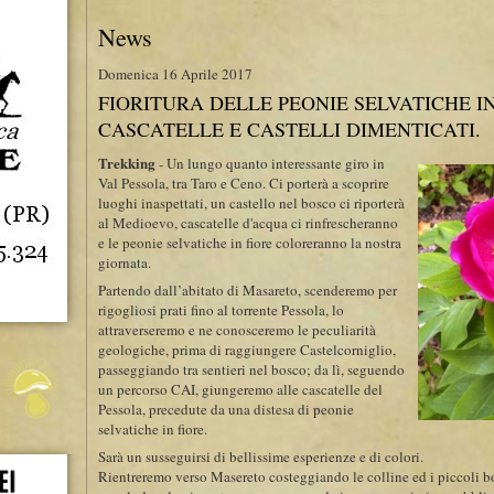
News
Domenica 16 Aprile 2017
FIORITURA DELLE PEONIE SELVATICHE I
CASCATELLE E CASTELLI DIMENTICATI.
Trekking
- Un lungo quanto interessante giro in
Val Pessola, tra Taro e Ceno. Ci porterà a scoprire
luoghi inaspettati, un castello nel bosco ci riporterà
al Medioevo, cascatelle d'acqua ci rinfrescheranno
e le peonie selvatiche in fiore coloreranno la nostra
giornata.
Partendo dall’abitato di Masareto, scenderemo per
rigogliosi prati fino al torrente Pessola, lo
attraverseremo e ne conosceremo le peculiarità
geologiche, prima di raggiungere Castelcorniglio,
passeggiando tra sentieri nel bosco; da lì, seguendo
un percorso CAI, giungeremo alle cascatelle del
Pessola, precedute da una distesa di peonie
selvatiche in fiore.
Sarà un susseguirsi di bellissime esperienze e di colori.
Rientreremo verso Masereto costeggiando le colline ed i piccoli bo