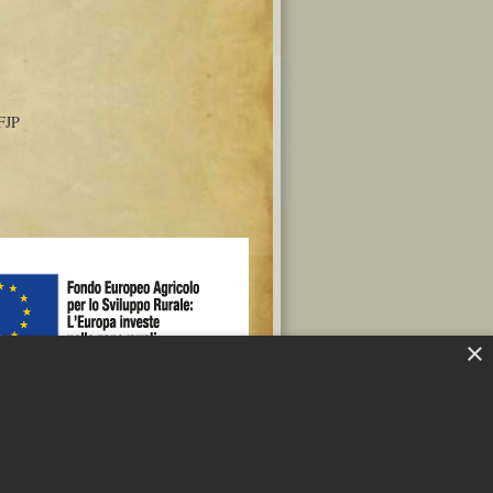
FJP
×