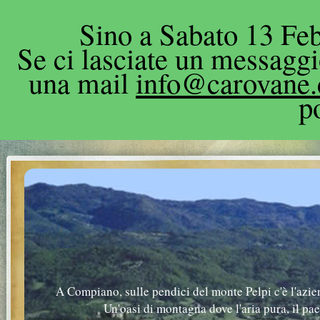
Sino a Sabato 13 Feb
Se ci lasciate un messagg
una mail
info@carovane
p
A Compiano, sulle pendici del monte Pelpi c'è l'azie
Un'oasi di montagna dove l'aria pura, il pa