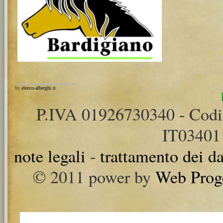
by
elenco-alberghi.it
P.IVA 01926730340 - Cod
IT0340
note legali
-
trattamento dei da
© 2011 power by
Web Prog