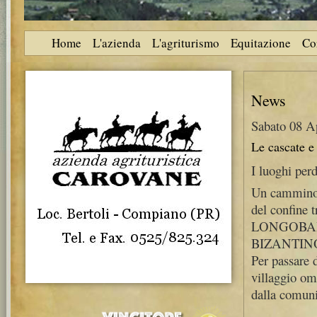
Home
L'azienda
L'agriturismo
Equitazione
Co
News
Sabato 08 A
Le cascate e
I luoghi per
Un cammino l
del confine
LONGOBAR
BIZANTIN
Per passare
villaggio o
dalla comunit