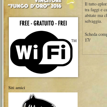
Il tutto epl
tra faggi e c
abitate ma c
selvaggia.
Scheda comp
17/
Siti amici