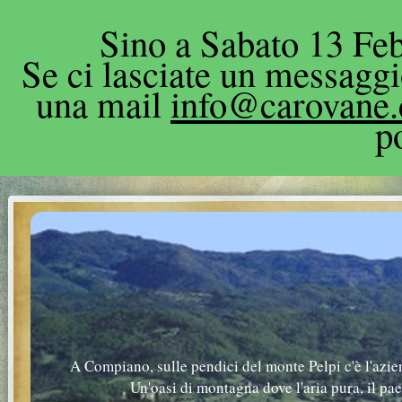
Sino a Sabato 13 Feb
Se ci lasciate un messagg
una mail
info@carovane
p
A Compiano, sulle pendici del monte Pelpi c'è l'azie
Un'oasi di montagna dove l'aria pura, il pa