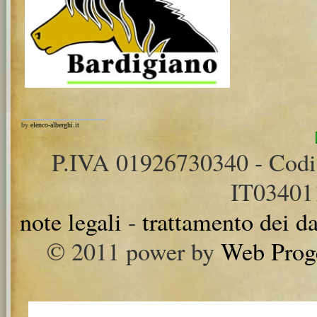
by
elenco-alberghi.it
P.IVA 01926730340 - Cod
IT0340
note legali
-
trattamento dei da
© 2011 power by
Web Prog