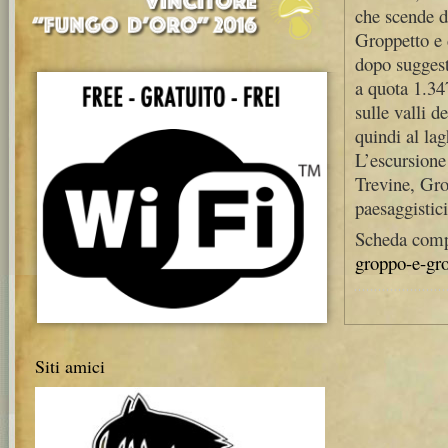
che scende d
Groppetto e 
dopo suggest
a quota 1.34
sulle valli 
quindi al la
L’escursione
Trevine, Gro
paesaggistici
Scheda compl
groppo-e-gro
Siti amici