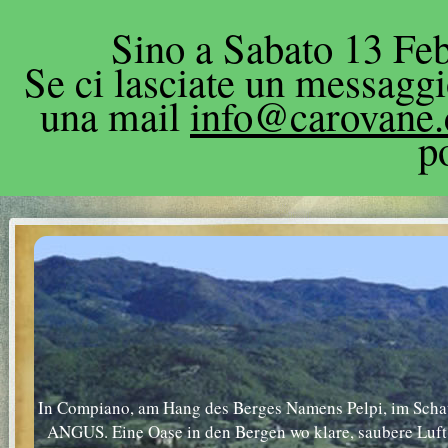
Sino a Sabato 13 Feb
Se ci lasciate un messagg
una mail
info@carovane
p
In Compiano, am Hang des Berges Namens Pelpi, im Schatt
ANGUS. Eine Oase in den Bergen wo klare, saubere Luft