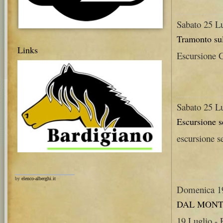
Sabato 25 L
Tramonto sul
Links
Escursione 
Sabato 25 L
Escursione se
escursione s
by
elenco-alberghi.it
Domenica 19
DAL MONT
19 Luglio - 