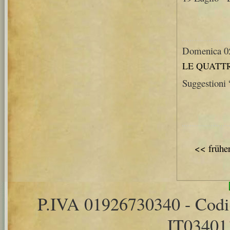
Domenica 05
LE QUATTR
Suggestioni 
<< frühe
P.IVA 01926730340 - Cod
IT0340