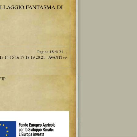
ILLAGGIO FANTASMA DI
18
21
Pagina
di
...
18
13
14
15
16
17
19
20
21
-
AVANTI >>
FJP