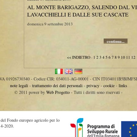
AL MONTE BARIGAZZO, SALENDO DAL V
LAVACCHIELLI E DALLE SUE CASCATE
domenica 9 settembre 2013
continua...
<< INDIETRO
-
1
2
3
4
5
6
7
8
9
10
11
12
IVA 01926730340 - Codice CIR: 034011-AG-00001 - CIN IT034011B5BJMFS
note legali
-
trattamento dei dati personali
-
privacy
-
cookie
-
links
© 2011 power by
Web Progetto
- Tutti i diritti sono riservati -
o del Fondo europeo agricolo per lo
14-2020.