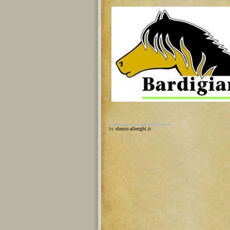
by
elenco-alberghi.it