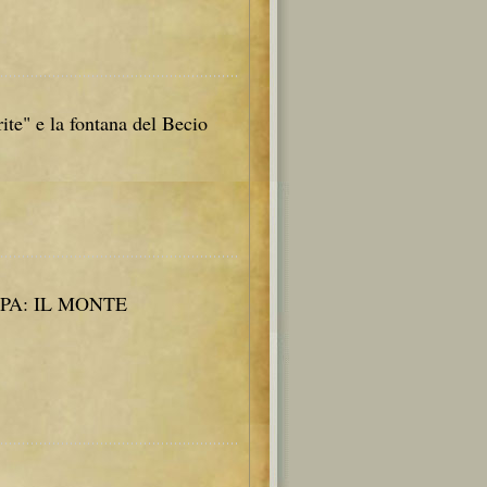
ite" e la fontana del Becio
PA: IL MONTE