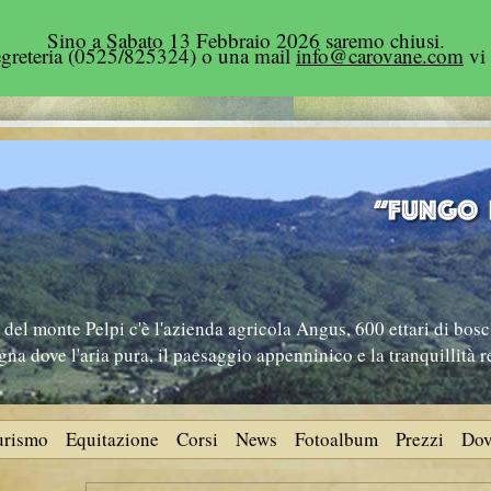
Sino a Sabato 13 Febbraio 2026 saremo chiusi.
segreteria (0525/825324) o una mail
info@carovane.com
vi 
del monte Pelpi c'è l'azienda agricola Angus, 600 ettari di bosc
na dove l'aria pura, il paesaggio appenninico e la tranquillità 
turismo
Equitazione
Corsi
News
Fotoalbum
Prezzi
Dov