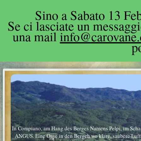
Sino a Sabato 13 Feb
Se ci lasciate un messagg
una mail
info@carovane
p
In Compiano, am Hang des Berges Namens Pelpi, im Schatt
ANGUS. Eine Oase in den Bergen wo klare, saubere Luft