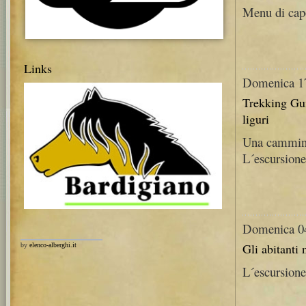
Menu di ca
Links
Domenica 1
Trekking Guid
liguri
Una cammina
L´escursione
Domenica 0
Gli abitanti 
by
elenco-alberghi.it
L´escursione