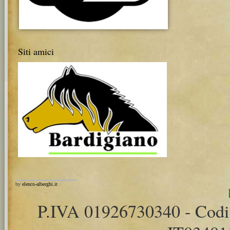
Siti amici
by
elenco-alberghi.it
P.IVA 01926730340 - Cod