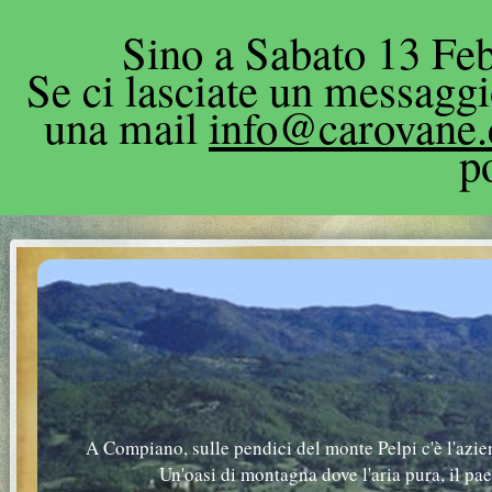
Sino a Sabato 13 Feb
Se ci lasciate un messagg
una mail
info@carovane
p
A Compiano, sulle pendici del monte Pelpi c'è l'azie
Un'oasi di montagna dove l'aria pura, il pa