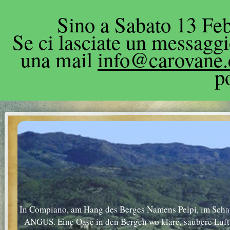
Sino a Sabato 13 Feb
Se ci lasciate un messagg
una mail
info@carovane
p
In Compiano, am Hang des Berges Namens Pelpi, im Schatt
ANGUS. Eine Oase in den Bergen wo klare, saubere Luft