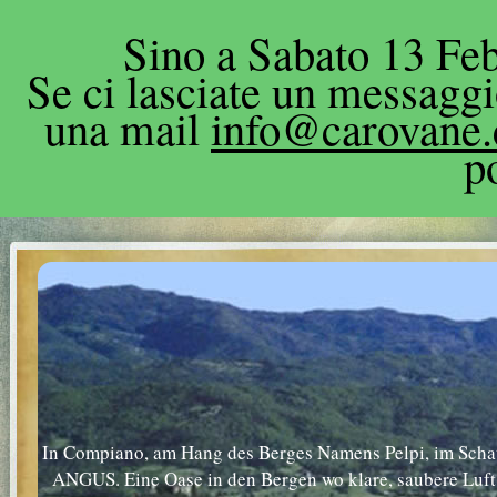
Sino a Sabato 13 Feb
Se ci lasciate un messagg
una mail
info@carovane
p
In Compiano, am Hang des Berges Namens Pelpi, im Schatt
ANGUS. Eine Oase in den Bergen wo klare, saubere Luft