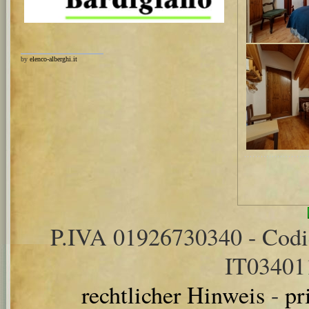
by
elenco-alberghi.it
P.IVA 01926730340 - Cod
IT0340
rechtlicher Hinweis
-
pr