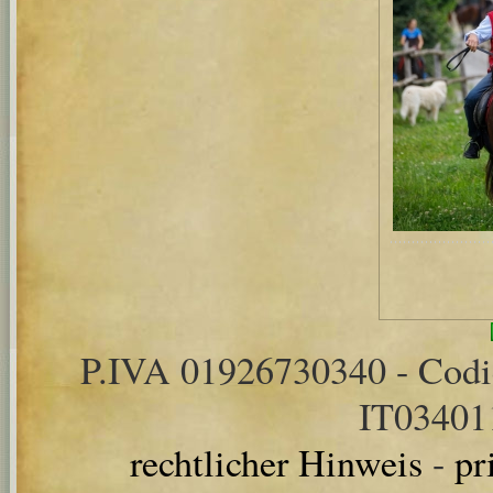
P.IVA 01926730340 - Cod
IT0340
rechtlicher Hinweis
-
pr