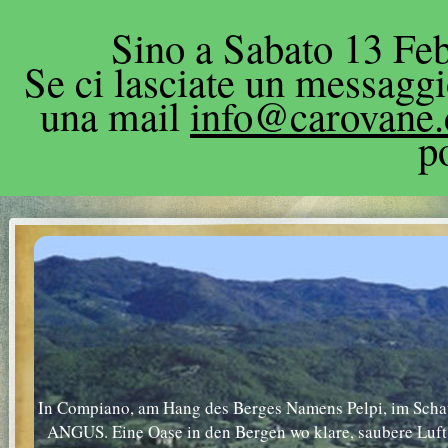
Sino a Sabato 13 Feb
Se ci lasciate un messagg
una mail
info@carovane
p
In Compiano, am Hang des Berges Namens Pelpi, im Schatt
ANGUS. Eine Oase in den Bergen wo klare, saubere Luft