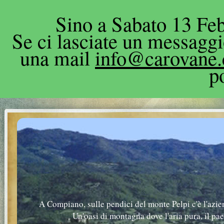
Sino a Sabato 13 Feb
Se ci lasciate un messagg
una mail
info@carovane
p
A Compiano, sulle pendici del monte Pelpi c'è l'azie
Un'oasi di montagna dove l'aria pura, il pa