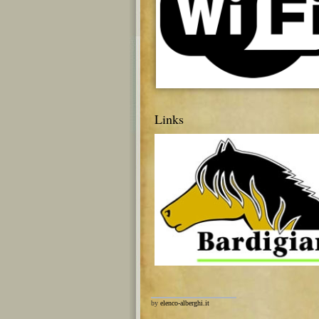
Links
by
elenco-alberghi.it