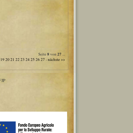
8
27
Seite
von
...
19
20
21
22
23
24
25
26
27
-
nächste >>
FJP