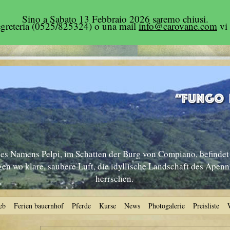
Sino a Sabato 13 Febbraio 2026 saremo chiusi.
segreteria (0525/825324) o una mail
info@carovane.com
vi 
s Namens Pelpi, im Schatten der Burg von Compiano, befindet 
n wo klare, saubere Luft, die idyllische Landschaft des Apen
herrschen.
eb
Ferien bauernhof
Pferde
Kurse
News
Photogalerie
Preisliste