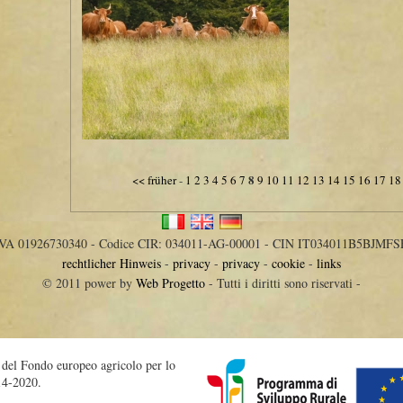
8
<< früher
-
1
2
3
4
5
6
7
9
10
11
12
13
14
15
16
17
18
IVA 01926730340 - Codice CIR: 034011-AG-00001 - CIN IT034011B5BJMFS
rechtlicher Hinweis
-
privacy
-
privacy
-
cookie
-
links
© 2011 power by
Web Progetto
- Tutti i diritti sono riservati -
o del Fondo europeo agricolo per lo
14-2020.