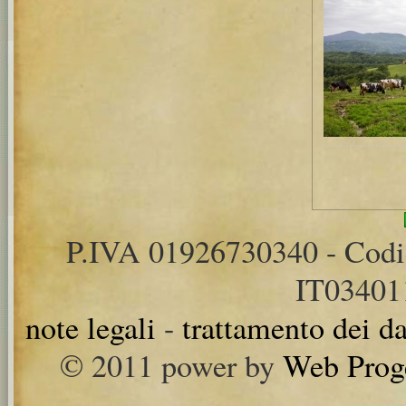
P.IVA 01926730340 - Cod
IT0340
note legali
-
trattamento dei da
© 2011 power by
Web Prog