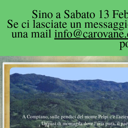
Sino a Sabato 13 Feb
Se ci lasciate un messagg
una mail
info@carovane
p
A Compiano, sulle pendici del monte Pelpi c'è l'azie
Un'oasi di montagna dove l'aria pura, il pa