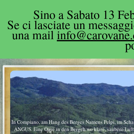
Sino a Sabato 13 Feb
Se ci lasciate un messagg
una mail
info@carovane
p
In Compiano, am Hang des Berges Namens Pelpi, im Schatt
ANGUS. Eine Oase in den Bergen wo klare, saubere Luft