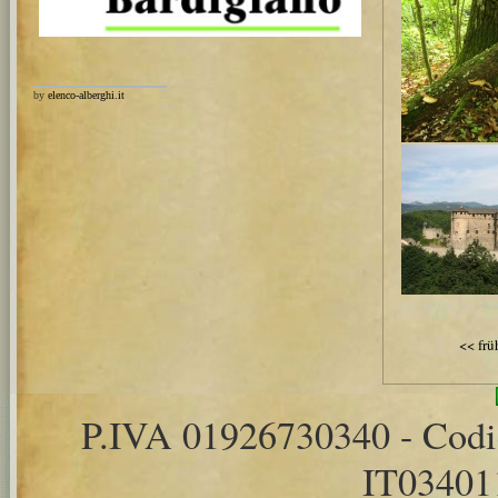
by
elenco-alberghi.it
<< frü
P.IVA 01926730340 - Cod
IT0340